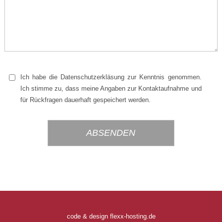
Ich habe die Datenschutzerkläsung zur Kenntnis genommen.
Ich stimme zu, dass meine Angaben zur Kontaktaufnahme und
für Rückfragen dauerhaft gespeichert werden.
Bitte
Bitte
lasse
lasse
dieses
dieses
Feld
Feld
leer.
leer.
code & design flexx-hosting.de